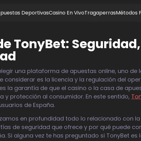
puestas Deportivas
Casino En Vivo
Tragaperras
Métodos 
de TonyBet: Seguridad,
dad
legir una plataforma de apuestas online, uno de 
 considerar es la licencia y la regulación del ope
 es la garantía de que el casino o la casa de apu
ia y protección al consumidor. En este sentido,
To
 usuarios de España.
lizamos en profundidad todo lo relacionado con la 
ntías de seguridad que ofrece y por qué puede co
. Si alguna vez te has preguntado si TonyBet es 