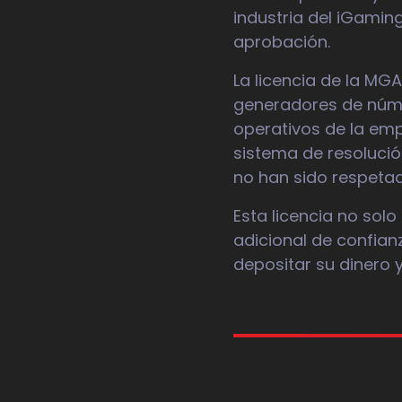
industria del iGami
aprobación.
La licencia de la MGA
generadores de númer
operativos de la emp
sistema de resolució
no han sido respeta
Esta licencia no sol
adicional de confia
depositar su dinero y