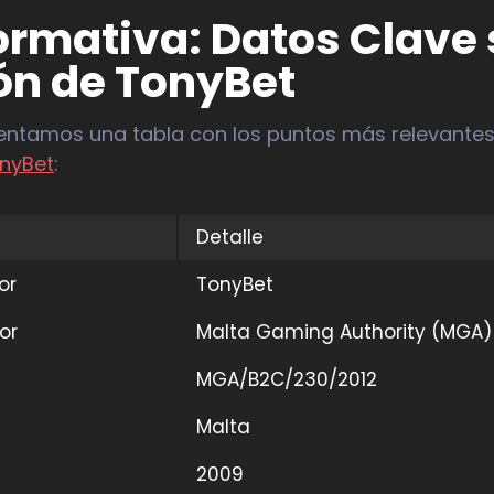
ormativa: Datos Clave 
ón de TonyBet
entamos una tabla con los puntos más relevantes 
nyBet
:
Detalle
or
TonyBet
or
Malta Gaming Authority (MGA)
MGA/B2C/230/2012
Malta
2009