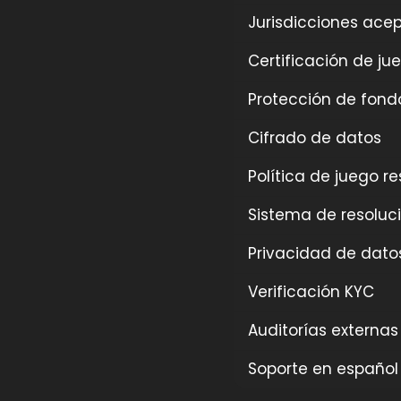
Jurisdicciones ace
Certificación de ju
Protección de fond
Cifrado de datos
Política de juego r
Sistema de resoluc
Privacidad de dato
Verificación KYC
Auditorías externas
Soporte en español